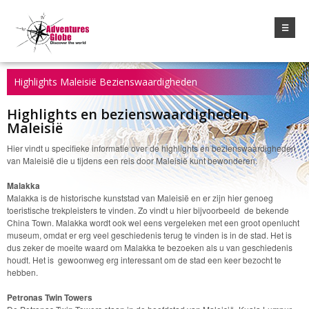
☰
Highlights Maleisië Bezienswaardigheden
Highlights en bezienswaardigheden
Maleisië
Hier vindt u specifieke informatie over de highlights en bezienswaardigheden
van Maleisië die u tijdens een reis door Maleisië kunt bewonderen.
Malakka
Malakka is de historische kunststad van Maleisië en er zijn hier genoeg
toeristische trekpleisters te vinden. Zo vindt u hier bijvoorbeeld de bekende
China Town. Malakka wordt ook wel eens vergeleken met een groot openlucht
museum, omdat er erg veel geschiedenis terug te vinden is in de stad. Het is
dus zeker de moeite waard om Malakka te bezoeken als u van geschiedenis
houdt. Het is gewoonweg erg interessant om de stad een keer bezocht te
hebben.
Petronas Twin Towers