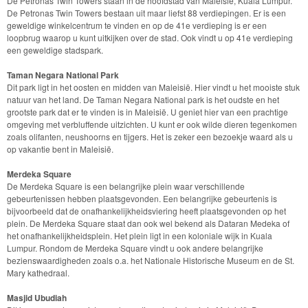
De Petronas Twin Towers staan in de hoofdstad van Maleisië, Kuala Lumpur.
De Petronas Twin Towers bestaan uit maar liefst 88 verdiepingen. Er is een
geweldige winkelcentrum te vinden en op de 41e verdieping is er een
loopbrug waarop u kunt uitkijken over de stad. Ook vindt u op 41e verdieping
een geweldige stadspark.
Taman Negara National Park
Dit park ligt in het oosten en midden van Maleisië. Hier vindt u het mooiste stuk
natuur van het land. De Taman Negara National park is het oudste en het
grootste park dat er te vinden is in Maleisië. U geniet hier van een prachtige
omgeving met verbluffende uitzichten. U kunt er ook wilde dieren tegenkomen
zoals olifanten, neushoorns en tijgers. Het is zeker een bezoekje waard als u
op vakantie bent in Maleisië.
Merdeka Square
De Merdeka Square is een belangrijke plein waar verschillende
gebeurtenissen hebben plaatsgevonden. Een belangrijke gebeurtenis is
bijvoorbeeld dat de onafhankelijkheidsviering heeft plaatsgevonden op het
plein. De Merdeka Square staat dan ook wel bekend als Dataran Medeka of
het onafhankelijkheidsplein. Het plein ligt in een koloniale wijk in Kuala
Lumpur. Rondom de Merdeka Square vindt u ook andere belangrijke
bezienswaardigheden zoals o.a. het Nationale Historische Museum en de St.
Mary kathedraal.
Masjid Ubudiah