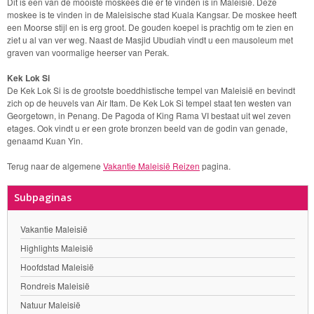
Dit is een van de mooiste moskees die er te vinden is in Maleisië. Deze
moskee is te vinden in de Maleisische stad Kuala Kangsar. De moskee heeft
een Moorse stijl en is erg groot. De gouden koepel is prachtig om te zien en
ziet u al van ver weg. Naast de Masjid Ubudiah vindt u een mausoleum met
graven van voormalige heerser van Perak.
Kek Lok Si
De Kek Lok Si is de grootste boeddhistische tempel van Maleisië en bevindt
zich op de heuvels van Air Itam. De Kek Lok Si tempel staat ten westen van
Georgetown, in Penang. De Pagoda of King Rama VI bestaat uit wel zeven
etages. Ook vindt u er een grote bronzen beeld van de godin van genade,
genaamd Kuan Yin.
Terug naar de algemene
Vakantie Maleisië Reizen
pagina.
Subpaginas
Vakantie Maleisië
Highlights Maleisië
Hoofdstad Maleisië
Rondreis Maleisië
Natuur Maleisië