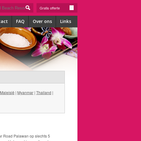
Gratis offerte
tact
FAQ
Over ons
Links
Maleisië
|
Myanmar
|
Thailand
|
ar Road Palawan op slechts 5