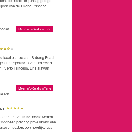
esa. Het resort is gunstig gelegen
 rijden van de Puerto Princesa
incesa
Meer info/Gratis offerte
e locatie direct aan Sabang Beach
ige Underground River. Het resort
ven Puerto Princesa. Dit Palawan
Meer info/Gratis offerte
 Beach
pa
op een heuvel in het noordwesten
t door een prachtig privé strand van
itenzwembaden, een heerlijke spa,