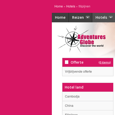
Home
»
Hotels
»
filipijnen
Home
Reizen
Hotels
Offerte
(0 items)
Vrijblijvende offerte
Hotel land
Cambodja
China
Filipijnen