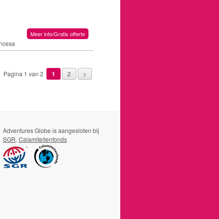
Meer info/Gratis offerte
incesa
Pagina 1 van 2
1
2
>
Adventures Globe is aangesloten bij
SGR
,
Calamiteitenfonds