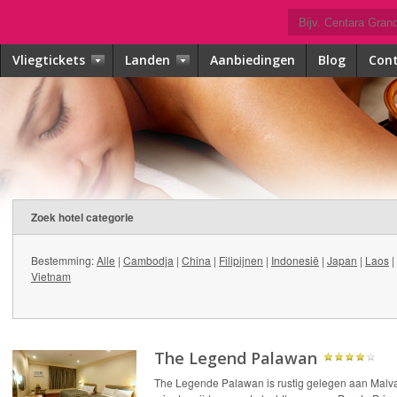
Vliegtickets
Landen
Aanbiedingen
Blog
Con
Zoek hotel categorie
Bestemming:
Alle
|
Cambodja
|
China
|
Filipijnen
|
Indonesië
|
Japan
|
Laos
|
Vietnam
The Legend Palawan
The Legende Palawan is rustig gelegen aan Malv