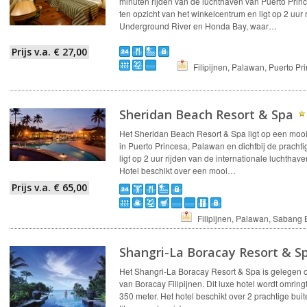
minuten rijden van de luchthaven van Puerto Princ
ten opzicht van het winkelcentrum en ligt op 2 uur
Underground River en Honda Bay, waar…
Prijs v.a. € 27,00
Filipijnen, Palawan, Puerto Pr
Sheridan Beach Resort & Spa
Het Sheridan Beach Resort & Spa ligt op een mooi
in Puerto Princesa, Palawan en dichtbij de pracht
ligt op 2 uur rijden van de internationale luchtha
Hotel beschikt over een mooi…
Prijs v.a. € 65,00
Filipijnen, Palawan, Sabang
Shangri-La Boracay Resort & S
Het Shangri-La Boracay Resort & Spa is gelegen 
van Boracay Filipijnen. Dit luxe hotel wordt omring
350 meter. Het hotel beschikt over 2 prachtige bu