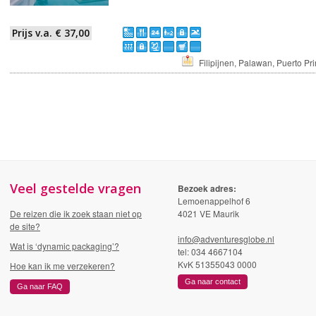
Prijs v.a. € 37,00
Filipijnen, Palawan, Puerto Pr
Veel gestelde vragen
Bezoek adres:
Lemoenappelhof 6
De reizen die ik zoek staan niet op
4021 VE Maurik
de site?
info@adventuresglobe.nl
Wat is ‘dynamic packaging’?
tel: 034 4667104
KvK 51355043 0000
Hoe kan ik me verzekeren?
Ga naar contact
Ga naar FAQ