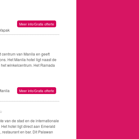
Meer info/Gratis offerte
 Yapak
t centrum van Manila en geeft
ons. Het Manila hotel ligt naast de
ar het winkelcentrum. Het Ramada
Manila
Meer info/Gratis offerte
hte van de stad en de internationale
 Het hotel ligt direct aan Emerald
restaurant en bar. Dit Palawan