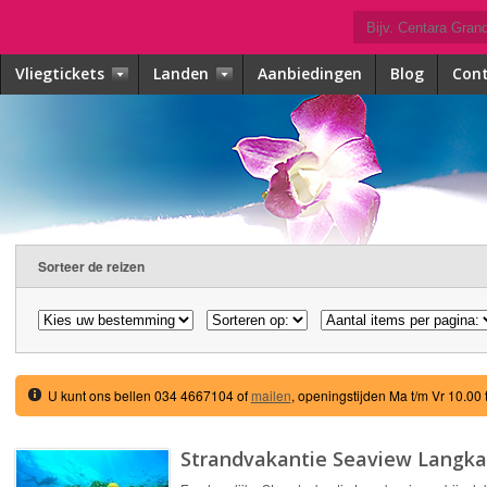
Vliegtickets
Landen
Aanbiedingen
Blog
Con
Sorteer de reizen
U kunt ons bellen 034 4667104 of
mailen
, openingstijden Ma t/m Vr 10.00 
Strandvakantie Seaview Langk