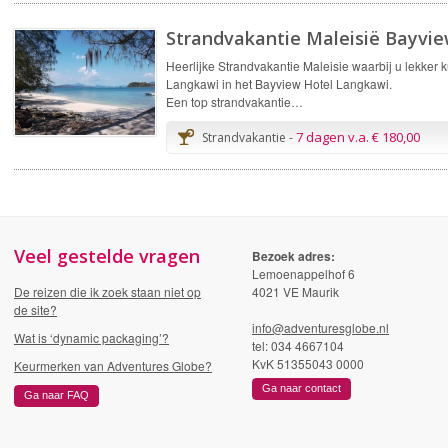
Strandvakantie Maleisië Bayvi
Heerlijke Strandvakantie Maleisie waarbij u lekker 
Langkawi in het Bayview Hotel Langkawi.
Een top strandvakantie…
7 dagen v.a. € 180,00
Strandvakantie -
Veel gestelde vragen
Bezoek adres:
Lemoenappelhof 6
De reizen die ik zoek staan niet op
4021 VE Maurik
de site?
info@adventuresglobe.nl
Wat is ‘dynamic packaging’?
tel: 034 4667104
KvK 51355043 0000
Keurmerken van Adventures Globe?
Ga naar contact
Ga naar FAQ