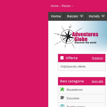
Home
»
Reizen
»
Home
Reizen
Hotels
Offerte
(0 items)
Vrijblijvende offerte
Reis categorie
toon alle
Bouwstenen
Excursies
Familie reizen