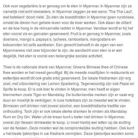
Ook voor vegetariërs is er genoeg om te eten in Myanmar. In Myanmar zijn ze
namelijk niet echt vleeseters. In Myanmar zeggen ze wel eens: 'Tha Tha Laut',
wat betekent ‘dood niets’. Zo eten de boeddhisten in Myanmar geen rundvlees,
omdat de dieren hun gehele leven voor de boer werken. Ook staan de olifant
en de koe hoog in de reïncarnatie ladder in Myanmar. Vandaar wordt er bij het
eten vooral vis en garnalen geserveerd. Fruit is er genoeg in Myanmar, zoals
doerians, mango’s, papaya’s, lychees, ramboetans, mangostans en
kokosnoten tot zelfs aardbeien. Een gerecht behoeft in de ogen van een
Myanmarees niet zeer bijzonder te zijn, de aandacht voor eten is er wel
degelijk. Het eten is vooral een belangrijke sociale activiteit.
Thee is de nationale drank van Myanmar. Groene Birmese thee of Chinese
thee worden er het meest genuttigd. Bij de meeste maaltijden in restaurants en
eettentjes wordt dit ook gratis erbij geserveerd. De lokale frisdranken zijn erg
zoet, met uitzondering van Lemon Sparkeling. Tegenwoordig zijn ook Pepsi en
Sprite te koop. Er is ook bier te vinden in Myanmar, men heeft er eigen
biermerken zoals Tiger en Mandalay. De buitenlandse merken zijn er vaak erg
duur en moeilijk te verkrijgen. In luxe hotelbars zijn ze meestal wel te vinden.
Birmezen zelf drinken niet zoveel alcohol, een boeddhistische traditie van
onthouding. Toch zijn er ook lokale sterke dranken te vinden als Mandalay
Rum en Dry Gin. Water uit de kraan kunt u beter niet drinken in Myanmar,
overal zijn flessen drinkwater te koop. U moet hierbij wel letten op de sluiting
van de flessen. Deze moeten wel de oorspronkelijke sluiting hebben. Ook kunt
u het beste ijsklontjes in uw frisdrank vermijden. Deze ijsklontjes worden soms