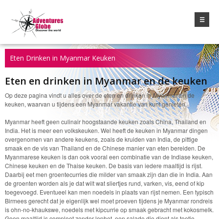
☰
Eten Drinken in Myanmar Keuken
Eten en drinken in Myanmar en de keuken
Op deze pagina vindt u alles over de eten en drinken in Myanmar en de
keuken, waarvan u tijdens een Myanmar vakantie van kunt genieten.
Myanmar heeft geen culinair hoogstaande keuken zoals China, Thailand en
India. Het is meer een volkskeuken. Wel heeft de keuken in Myanmar dingen
overgenomen van andere keukens, zoals de kruiden van India, de pittige
smaak en de vis van Thailand en de Chinese manier van eten bereiden. De
Myanmarese keuken is dan ook vooral een combinatie van de Indiase keuken,
Chinese keuken en de Thaise keuken. De basis van iedere maaltijd is rijst.
Daarbij eet men groentecurries die milder van smaak zijn dan die in India. Aan
de groenten worden als je dat wilt wat sliertjes rund, varken, vis, eend of kip
toegevoegd. Eventueel kan men noedels in plaats van rijst nemen. Een typisch
Birmees gerecht dat je eigenlijk wel moet proeven tijdens je Myanmar rondreis
is ohn-no-khaukswe, noedels met kipcurrie op smaak gebracht met kokosmelk.
Geen maaltijd is compleet zonder lephet, een salade die dient als toetje,