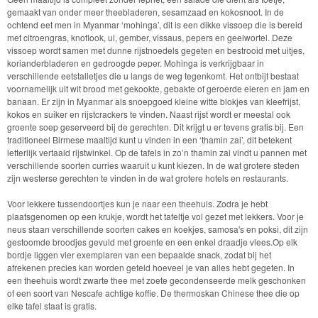
gemaakt van onder meer theebladeren, sesamzaad en kokosnoot. In de
ochtend eet men in Myanmar ‘mohinga’, dit is een dikke vissoep die is bereid
met citroengras, knoflook, ui, gember, vissaus, pepers en geelwortel. Deze
vissoep wordt samen met dunne rijstnoedels gegeten en bestrooid met uitjes,
korianderbladeren en gedroogde peper. Mohinga is verkrijgbaar in
verschillende eetstalletjes die u langs de weg tegenkomt. Het ontbijt bestaat
voornamelijk uit wit brood met gekookte, gebakte of geroerde eieren en jam en
banaan. Er zijn in Myanmar als snoepgoed kleine witte blokjes van kleefrijst,
kokos en suiker en rijstcrackers te vinden. Naast rijst wordt er meestal ook
groente soep geserveerd bij de gerechten. Dit krijgt u er tevens gratis bij. Een
traditioneel Birmese maaltijd kunt u vinden in een ‘thamin zai’, dit betekent
letterlijk vertaald rijstwinkel. Op de tafels in zo’n thamin zai vindt u pannen met
verschillende soorten curries waaruit u kunt kiezen. In de wat grotere steden
zijn westerse gerechten te vinden in de wat grotere hotels en restaurants.
Voor lekkere tussendoortjes kun je naar een theehuis. Zodra je hebt
plaatsgenomen op een krukje, wordt het tafeltje vol gezet met lekkers. Voor je
neus staan verschillende soorten cakes en koekjes, samosa's en poksi, dit zijn
gestoomde broodjes gevuld met groente en een enkel draadje vlees.Op elk
bordje liggen vier exemplaren van een bepaalde snack, zodat bij het
afrekenen precies kan worden geteld hoeveel je van alles hebt gegeten. In
een theehuis wordt zwarte thee met zoete gecondenseerde melk geschonken
of een soort van Nescafe achtige koffie. De thermoskan Chinese thee die op
elke tafel staat is gratis.