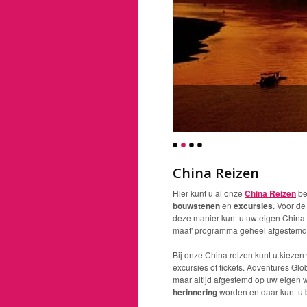
China Reizen
Hier kunt u al onze
China Reizen
be
bouwstenen
en
excursies
. Voor de
deze manier kunt u uw eigen China re
maat' programma geheel afgestemd 
Bij onze China reizen kunt u kiezen
excursies of tickets. Adventures Glo
maar altijd afgestemd op uw eigen
herinnering
worden en daar kunt u b