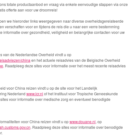
 ons totale productaanbod en vraag via enkele eenvoudige stappen via onze
tis offerte aan voor uw droomreis!
ben we hieronder links weergegeven naar diverse overheidsgerelateerde
nen verschaffen voor en tijdens de reis die u naar een verre bestemming
te informatie over gezondheid, veiligheid en belangrijke contacten voor uw
ies van de Nederlandse Overheid vindt u op
eisadviezen/china
en het actuele reisadvies van de Belgische Overheid
be
. Raadpleeg deze sites voor informatie over het meest recente reisadvies
id voor China reizen vindt u op de site voor het Landelijk
ering Nederland
www.lcr.nl
of het Instituut voor Tropische Geneeskunde
sites voor informatie over medische zorg en eventueel benodigde
formaliteiten voor China reizen vindt u op
www.douane.nl
, op
sh.customs.gov.cn
. Raadpleeg deze sites voor informatie over benodigde
r.