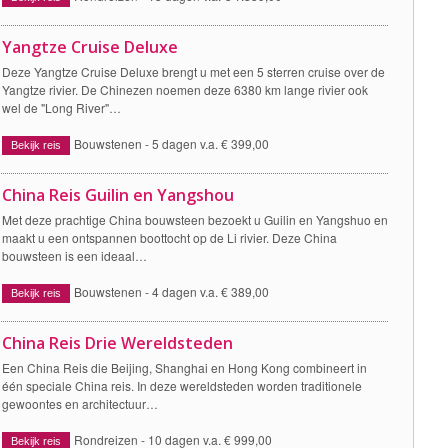
Yangtze Cruise Deluxe
Deze Yangtze Cruise Deluxe brengt u met een 5 sterren cruise over de
Yangtze rivier. De Chinezen noemen deze 6380 km lange rivier ook
wel de "Long River"…
Bouwstenen -
5 dagen v.a. € 399,00
Bekijk reis
China Reis Guilin en Yangshou
Met deze prachtige China bouwsteen bezoekt u Guilin en Yangshuo en
maakt u een ontspannen boottocht op de Li rivier. Deze China
bouwsteen is een ideaal…
Bouwstenen -
4 dagen v.a. € 389,00
Bekijk reis
China Reis Drie Wereldsteden
Een China Reis die Beijing, Shanghai en Hong Kong combineert in
één speciale China reis. In deze wereldsteden worden traditionele
gewoontes en architectuur…
Rondreizen -
10 dagen v.a. € 999,00
Bekijk reis