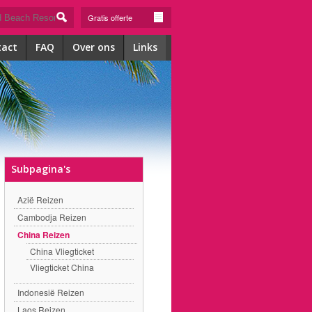
Gratis offerte
tact
FAQ
Over ons
Links
Subpagina's
Azië Reizen
Cambodja Reizen
China Reizen
China Vliegticket
Vliegticket China
Indonesië Reizen
Laos Reizen