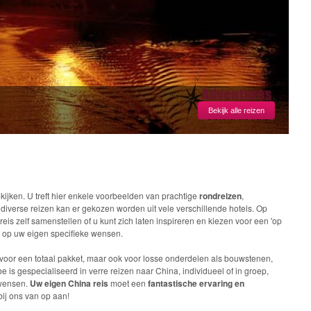
Bekijk alle reizen
kijken. U treft hier enkele voorbeelden van prachtige
rondreizen
,
 diverse reizen kan er gekozen worden uit vele verschillende hotels. Op
is zelf samenstellen of u kunt zich laten inspireren en kiezen voor een 'op
op uw eigen specifieke wensen.
 voor een totaal pakket, maar ook voor losse onderdelen als bouwstenen,
be is gespecialiseerd in verre reizen naar China, individueel of in groep,
 wensen.
Uw eigen
China reis
moet een
fantastische ervaring en
ij ons van op aan!