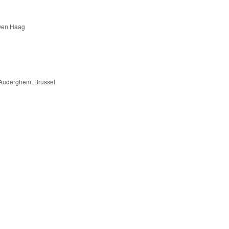
 Den Haag
 Auderghem, Brussel
g