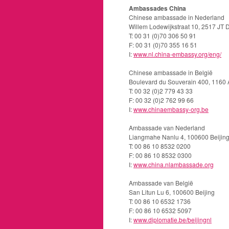
Ambassades China
Chinese ambassade in Nederland
Willem Lodewijkstraat 10, 2517 JT
T: 00 31 (0)70 306 50 91
F: 00 31 (0)70 355 16 51
I:
www.nl.china-embassy.org/eng/
Chinese ambassade in België
Boulevard du Souverain 400, 1160
T: 00 32 (0)2 779 43 33
F: 00 32 (0)2 762 99 66
I:
www.chinaembassy-org.be
Ambassade van Nederland
Liangmahe Nanlu 4, 100600 Beijin
T: 00 86 10 8532 0200
F: 00 86 10 8532 0300
I:
www.china.nlambassade.org
Ambassade van België
San Litun Lu 6, 100600 Beijing
T: 00 86 10 6532 1736
F: 00 86 10 6532 5097
I:
www.diplomatie.be/beijingnl