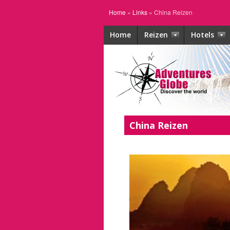
Home
»
Links
»
China Reizen
Home
Reizen
Hotels
China Reizen