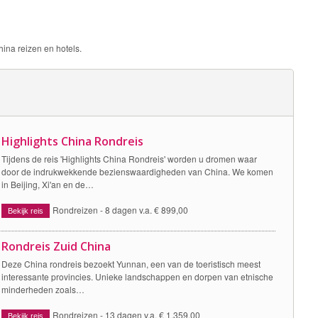
ina reizen en hotels.
Highlights China Rondreis
Tijdens de reis 'Highlights China Rondreis' worden u dromen waar
door de indrukwekkende bezienswaardigheden van China. We komen
in Beijing, Xi'an en de…
Rondreizen -
8 dagen v.a. € 899,00
Bekijk reis
Rondreis Zuid China
Deze China rondreis bezoekt Yunnan, een van de toeristisch meest
interessante provincies. Unieke landschappen en dorpen van etnische
minderheden zoals…
Rondreizen -
13 dagen v.a. € 1.359,00
Bekijk reis