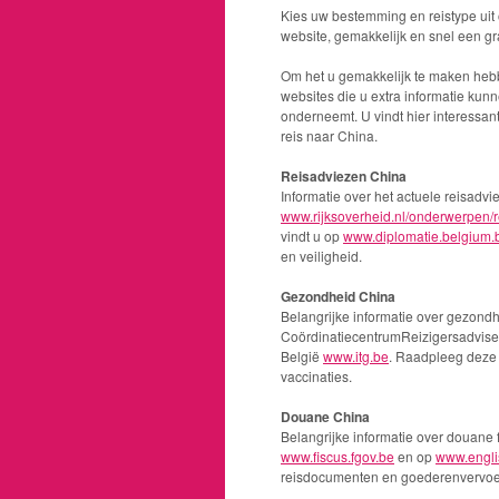
Kies uw bestemming en reistype uit
website, gemakkelijk en snel een gra
Om het u gemakkelijk te maken heb
websites die u extra informatie kun
onderneemt. U vindt hier interessan
reis naar China.
Reisadviezen China
Informatie over het actuele reisadv
www.rijksoverheid.nl/onderwerpen/r
vindt u op
www.diplomatie.belgium.
en veiligheid.
Gezondheid China
Belangrijke informatie over gezondhe
CoördinatiecentrumReizigersadvis
België
www.itg.be
. Raadpleeg deze 
vaccinaties.
Douane China
Belangrijke informatie over douane 
www.fiscus.fgov.be
en op
www.engli
reisdocumenten en goederenvervoe