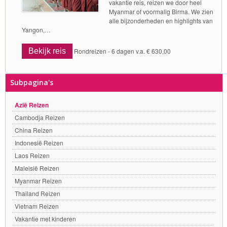
vakantie reis, reizen we door heel
Myanmar of voormalig Birma. We zien
alle bijzonderheden en highlights van
Yangon,…
Bekijk reis
Rondreizen -
6 dagen v.a. € 630,00
Subpagina's
Azië Reizen
Cambodja Reizen
China Reizen
Indonesië Reizen
Laos Reizen
Maleisië Reizen
Myanmar Reizen
Thailand Reizen
Vietnam Reizen
Vakantie met kinderen