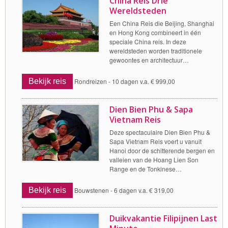
China Reis Drie
Wereldsteden
Een China Reis die Beijing, Shanghai
en Hong Kong combineert in één
speciale China reis. In deze
wereldsteden worden traditionele
gewoontes en architectuur…
Bekijk reis
Rondreizen -
10 dagen v.a. € 999,00
Dien Bien Phu & Sapa
Vietnam Reis
Deze spectaculaire Dien Bien Phu &
Sapa Vietnam Reis voert u vanuit
Hanoi door de schitterende bergen en
valleien van de Hoang Lien Son
Range en de Tonkinese…
Bekijk reis
Bouwstenen -
6 dagen v.a. € 319,00
Duikvakantie Filipijnen Last