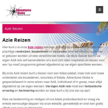
☰
Azië Reizen
Azie Reizen
Hier kunt u al onze
Azie reizen
bekijken. U treft hier enkele voorbeelden van
prachtige
rondreizen
,
bouwstenen
en
excursies
. Voor de diverse reizen kan
er gekozen worden uit vele verschillende hotels. Op deze manier kunt u uw
eigen Azië reis zelf samenstellen of u kunt zich laten inspireren en kiezen voor
een 'op maat' programma geheel afgestemd op uw eigen specifieke wensen.
Bij onze Azië reizen kunt u kiezen voor een totaal pakket, maar ook voor losse
onderdelen als bouwstenen, excursies of tickets. Adventures Globe is
gespecialiseerd in verre reizen naar Azië, individueel of in groep, maar altijd
afgestemd op uw eigen wensen.
Uw eigen Azië reis
moet een
fantastische
ervaring
en
herinnering
worden en daar kunt u bij ons van op aan!
Kies uw bestemming en reistype uit ons totale productaanbod en vraag via
enkele eenvoudige stappen via onze website, gemakkelijk en snel een gratis
offerte aan voor uw droomreis!