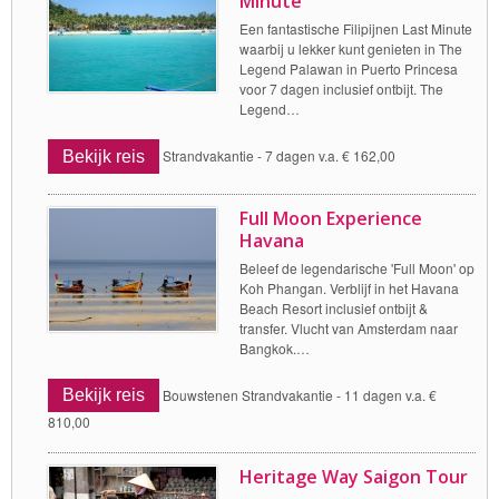
Minute
Een fantastische Filipijnen Last Minute
waarbij u lekker kunt genieten in The
Legend Palawan in Puerto Princesa
voor 7 dagen inclusief ontbijt. The
Legend…
Bekijk reis
Strandvakantie -
7 dagen v.a. € 162,00
Full Moon Experience
Havana
Beleef de legendarische 'Full Moon' op
Koh Phangan. Verblijf in het Havana
Beach Resort inclusief ontbijt &
transfer. Vlucht van Amsterdam naar
Bangkok.…
Bekijk reis
Bouwstenen Strandvakantie -
11 dagen v.a. €
810,00
Heritage Way Saigon Tour