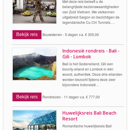
Met deze reis beleeft u de
belangrijkste bezienswaardigheden
van Zuid Vietnam. We verkennen
uitgebreid Saigon en bezichtigen de
legendarische Cu Chi Tunnels.…
Bekijk reis
Bouwstenen -
5 dagen v.a. € 305,00
Indonesië rondreis - Bali -
Gili - Lombok
Bali is het Godeneiland, Gili een
bounty-eiland en Lombok in één
woord, authentiek. Deze drie eilanden
worden bezocht tijdens deze zeer
bijzondere Indonesië…
Bekijk reis
Rondreizen -
11 dagen v.a. € 777,00
Huwelijksreis Bali Beach
Resort
Romantische huwelijksreis Bali