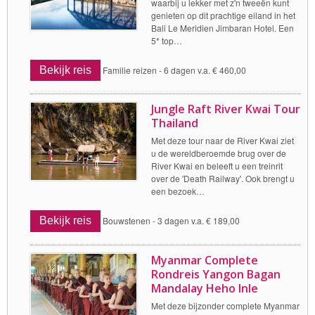
waarbij u lekker met z'n tweeën kunt
genieten op dit prachtige eiland in het
Bali Le Meridien Jimbaran Hotel. Een
5* top…
Bekijk reis
Familie reizen -
6 dagen v.a. € 460,00
Jungle Raft River Kwai Tour
Thailand
Met deze tour naar de River Kwai ziet
u de wereldberoemde brug over de
River Kwai en beleeft u een treinrit
over de 'Death Railway'. Ook brengt u
een bezoek…
Bekijk reis
Bouwstenen -
3 dagen v.a. € 189,00
Myanmar Complete
Rondreis Yangon Bagan
Mandalay Heho Inle
Met deze bijzonder complete Myanmar