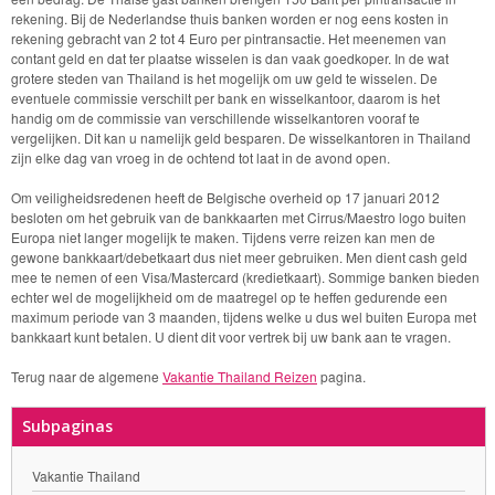
rekening. Bij de Nederlandse thuis banken worden er nog eens kosten in
rekening gebracht van 2 tot 4 Euro per pintransactie. Het meenemen van
contant geld en dat ter plaatse wisselen is dan vaak goedkoper. In de wat
grotere steden van Thailand is het mogelijk om uw geld te wisselen. De
eventuele commissie verschilt per bank en wisselkantoor, daarom is het
handig om de commissie van verschillende wisselkantoren vooraf te
vergelijken. Dit kan u namelijk geld besparen. De wisselkantoren in Thailand
zijn elke dag van vroeg in de ochtend tot laat in de avond open.
Om veiligheidsredenen heeft de Belgische overheid op 17 januari 2012
besloten om het gebruik van de bankkaarten met Cirrus/Maestro logo buiten
Europa niet langer mogelijk te maken. Tijdens verre reizen kan men de
gewone bankkaart/debetkaart dus niet meer gebruiken. Men dient cash geld
mee te nemen of een Visa/Mastercard (kredietkaart). Sommige banken bieden
echter wel de mogelijkheid om de maatregel op te heffen gedurende een
maximum periode van 3 maanden, tijdens welke u dus wel buiten Europa met
bankkaart kunt betalen. U dient dit voor vertrek bij uw bank aan te vragen.
Terug naar de algemene
Vakantie Thailand Reizen
pagina.
Subpaginas
Vakantie Thailand