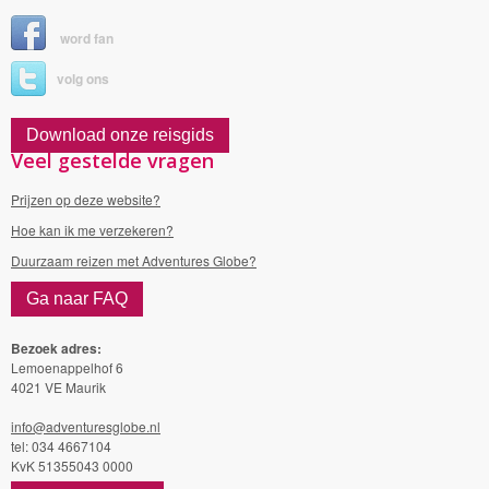
word fan
volg ons
Download onze reisgids
Veel gestelde vragen
Prijzen op deze website?
Hoe kan ik me verzekeren?
Duurzaam reizen met Adventures Globe?
Ga naar FAQ
Bezoek adres:
Lemoenappelhof 6
4021 VE Maurik
info@adventuresglobe.nl
tel: 034 4667104
KvK 51355043 0000