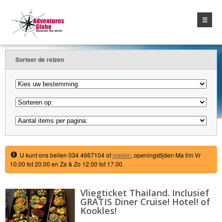
☰
Sorteer de reizen
U kunt ons bellen 034 4667104 of
mailen
, openingstijden Ma t/m Vr
10.00 tot 20.00 en Za & Zo 12.00 tot 17.00.
Vliegticket Thailand. Inclusief
GRATIS Diner Cruise! Hotel! of
Kookles!