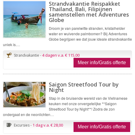
Strandvakantie Reispakket
Thailand, Bali, Filipijnen
samenstellen met Adventures
Globe
Droom je van parelwitte stranden, kristalhelder
water en wuivende palmbomen? Bij Adventures
Globe begrijpen we dat jouw ideale strandvakantie
uniek is.…
4 dagen v.a. € 115,00
Strandvakantie -
Meer info/Gratis offerte
Saigon Streetfood Tour by
Night
Stap in de bruisende wereld van de Vietnamese
keuken met onze onvergetelijke **Saigon
Streetfood Tour by Night**! Zodra de zon
ondergaat en de neonlichten…
1 dag v.a. € 28,00
Excursies -
Meer info/Gratis offerte