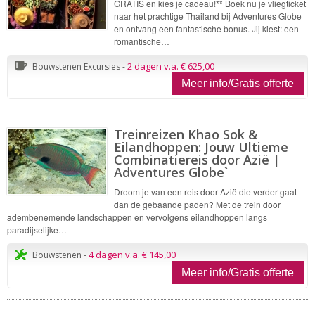
GRATIS en kies je cadeau!** Boek nu je vliegticket
naar het prachtige Thailand bij Adventures Globe
en ontvang een fantastische bonus. Jij kiest: een
romantische…
2 dagen v.a. € 625,00
Bouwstenen Excursies -
Meer info/Gratis offerte
Treinreizen Khao Sok &
Eilandhoppen: Jouw Ultieme
Combinatiereis door Azië |
Adventures Globe`
Droom je van een reis door Azië die verder gaat
dan de gebaande paden? Met de trein door
adembenemende landschappen en vervolgens eilandhoppen langs
paradijselijke…
4 dagen v.a. € 145,00
Bouwstenen -
Meer info/Gratis offerte