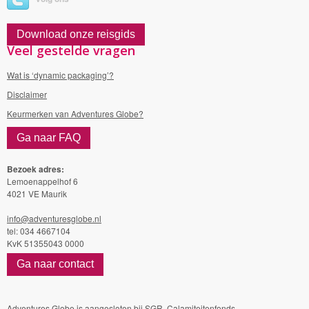
Download onze reisgids
Veel gestelde vragen
Wat is ‘dynamic packaging’?
Disclaimer
Keurmerken van Adventures Globe?
Ga naar FAQ
Bezoek adres:
Lemoenappelhof 6
4021 VE Maurik
info@adventuresglobe.nl
tel: 034 4667104
KvK 51355043 0000
Ga naar contact
Adventures Globe is aangesloten bij
SGR
,
Calamiteitenfonds