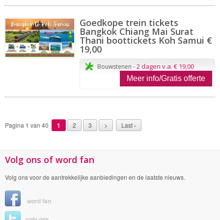
Goedkope trein tickets
Bangkok Chiang Mai Surat
Thani boottickets Koh Samui €
19,00
2 dagen v.a. € 19,00
Bouwstenen -
Meer info/Gratis offerte
Pagina 1 van 40
1
2
3
>
Last ›
Volg ons of word fan
Volg ons voor de aantrekkelijke aanbiedingen en de laatste nieuws.
word fan
volg ons