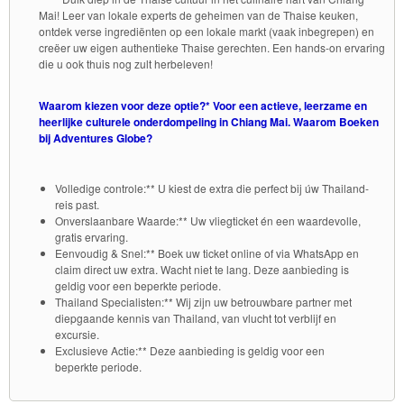
Mai! Leer van lokale experts de geheimen van de Thaise keuken,
ontdek verse ingrediënten op een lokale markt (vaak inbegrepen) en
creëer uw eigen authentieke Thaise gerechten. Een hands-on ervaring
die u ook thuis nog zult herbeleven!
Waarom kiezen voor deze optie?* Voor een actieve, leerzame en
heerlijke culturele onderdompeling in Chiang Mai. Waarom Boeken
bij Adventures Globe?
Volledige controle:** U kiest de extra die perfect bij úw Thailand-
reis past.
Onverslaanbare Waarde:** Uw vliegticket én een waardevolle,
gratis ervaring.
Eenvoudig & Snel:** Boek uw ticket online of via WhatsApp en
claim direct uw extra. Wacht niet te lang. Deze aanbieding is
geldig voor een beperkte periode.
Thailand Specialisten:** Wij zijn uw betrouwbare partner met
diepgaande kennis van Thailand, van vlucht tot verblijf en
excursie.
Exclusieve Actie:** Deze aanbieding is geldig voor een
beperkte periode.