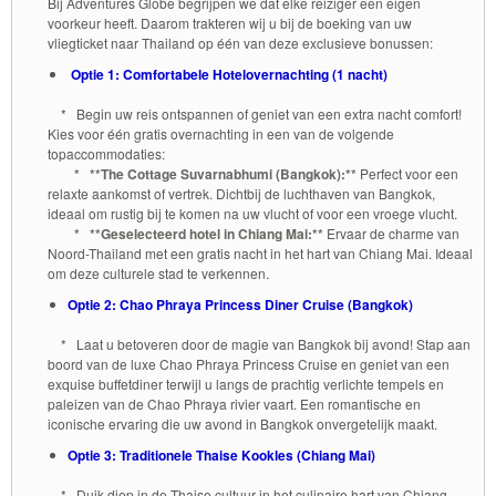
Bij Adventures Globe begrijpen we dat elke reiziger een eigen
voorkeur heeft. Daarom trakteren wij u bij de boeking van uw
vliegticket naar Thailand op één van deze exclusieve bonussen:
Optie 1: Comfortabele Hotelovernachting (1 nacht)
* Begin uw reis ontspannen of geniet van een extra nacht comfort!
Kies voor één gratis overnachting in een van de volgende
topaccommodaties:
* **The Cottage Suvarnabhumi (Bangkok):**
Perfect voor een
relaxte aankomst of vertrek. Dichtbij de luchthaven van Bangkok,
ideaal om rustig bij te komen na uw vlucht of voor een vroege vlucht.
* **Geselecteerd hotel in Chiang Mai:**
Ervaar de charme van
Noord-Thailand met een gratis nacht in het hart van Chiang Mai. Ideaal
om deze culturele stad te verkennen.
Optie 2: Chao Phraya Princess Diner Cruise (Bangkok)
* Laat u betoveren door de magie van Bangkok bij avond! Stap aan
boord van de luxe Chao Phraya Princess Cruise en geniet van een
exquise buffetdiner terwijl u langs de prachtig verlichte tempels en
paleizen van de Chao Phraya rivier vaart. Een romantische en
iconische ervaring die uw avond in Bangkok onvergetelijk maakt.
Optie 3: Traditionele Thaise Kookles (Chiang Mai)
* Duik diep in de Thaise cultuur in het culinaire hart van Chiang