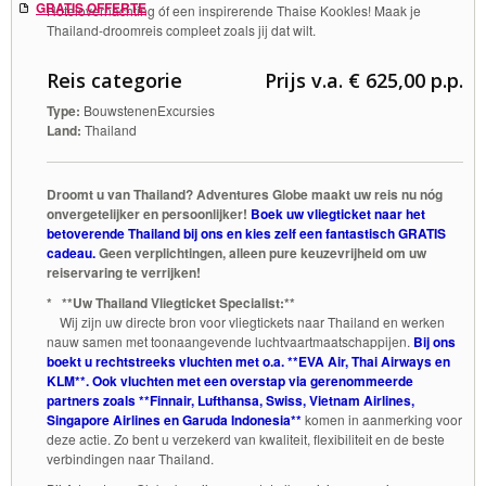
GRATIS OFFERTE
Hotelovernachting óf een inspirerende Thaise Kookles! Maak je
Thailand-droomreis compleet zoals jij dat wilt.
Reis categorie
Prijs v.a. € 625,00 p.p.
Type:
BouwstenenExcursies
Land:
Thailand
Droomt u van Thailand? Adventures Globe maakt uw reis nu nóg
onvergetelijker en persoonlijker!
Boek uw vliegticket naar het
betoverende Thailand bij ons
en kies zelf een fantastisch GRATIS
cadeau.
Geen verplichtingen, alleen pure keuzevrijheid om uw
reiservaring te verrijken!
* **Uw Thailand Vliegticket Specialist:**
Wij zijn uw directe bron voor vliegtickets naar Thailand en werken
nauw samen met toonaangevende luchtvaartmaatschappijen.
Bij ons
boekt u rechtstreeks vluchten met o.a. **EVA Air, Thai Airways en
KLM**. Ook vluchten met een overstap via gerenommeerde
partners zoals **Finnair, Lufthansa, Swiss, Vietnam Airlines,
Singapore Airlines en Garuda Indonesia**
komen in aanmerking voor
deze actie. Zo bent u verzekerd van kwaliteit, flexibiliteit en de beste
verbindingen naar Thailand.