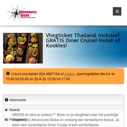
☰
Vliegticket Thailand. Inclusief
GRATIS Diner Cruise! Hotel! of
Kookles!
U kunt ons bellen 034 4667104 of
mailen
, openingstijden Ma t/m Vr
10.00 tot 20.00 en Za & Zo 12.00 tot 17.00.
Informatie
Hotels
GRATIS en kies je cadeau!** Boek nu je vliegticket naar het prachtige
Fotogalerij
Thailand bij Adventures Globe en ontvang een fantastische bonus. Jij
kiest: een romantische Diner Cruise of een comfortabele