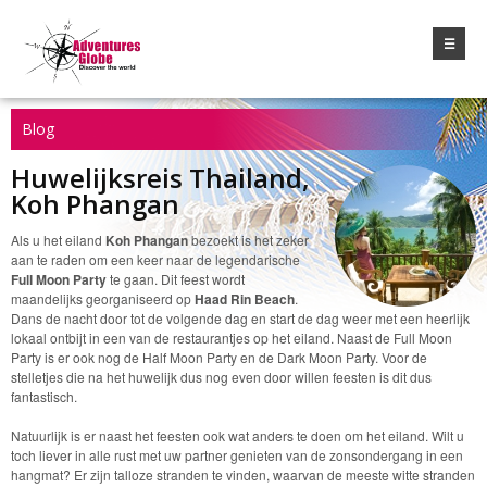
☰
Blog
Huwelijksreis Thailand,
Koh Phangan
Als u het eiland
Koh Phangan
bezoekt is het zeker
aan te raden om een keer naar de legendarische
Full Moon Party
te gaan. Dit feest wordt
maandelijks georganiseerd op
Haad Rin Beach
.
Dans de nacht door tot de volgende dag en start de dag weer met een heerlijk
lokaal ontbijt in een van de restaurantjes op het eiland. Naast de Full Moon
Party is er ook nog de Half Moon Party en de Dark Moon Party. Voor de
stelletjes die na het huwelijk dus nog even door willen feesten is dit dus
fantastisch.
Natuurlijk is er naast het feesten ook wat anders te doen om het eiland. Wilt u
toch liever in alle rust met uw partner genieten van de zonsondergang in een
hangmat? Er zijn talloze stranden te vinden, waarvan de meeste witte stranden