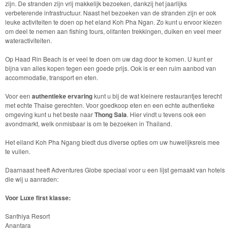
zijn. De stranden zijn vrij makkelijk bezoeken, dankzij het jaarlijks
verbeterende infrastructuur. Naast het bezoeken van de stranden zijn er ook
leuke activiteiten te doen op het eland Koh Pha Ngan. Zo kunt u ervoor kiezen
om deel te nemen aan fishing tours, olifanten trekkingen, duiken en veel meer
wateractiviteiten.
Op Haad Rin Beach is er veel te doen om uw dag door te komen. U kunt er
bijna van alles kopen tegen een goede prijs. Ook is er een ruim aanbod van
accommodatie, transport en eten.
Voor een
authentieke ervaring
kunt u bij de wat kleinere restaurantjes terecht
met echte Thaise gerechten. Voor goedkoop eten en een echte authentieke
omgeving kunt u het beste naar
Thong Sala
. Hier vindt u tevens ook een
avondmarkt, welk onmisbaar is om te bezoeken in Thailand.
Het eiland Koh Pha Ngang biedt dus diverse opties om uw huwelijksreis mee
te vullen.
Daarnaast heeft Adventures Globe speciaal voor u een lijst gemaakt van hotels
die wij u aanraden:
Voor Luxe first klasse:
Santhiya Resort
Anantara