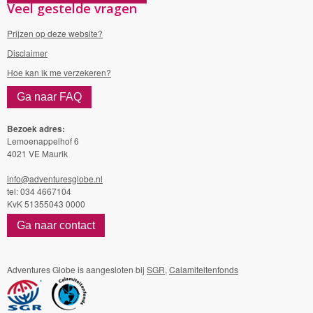
Veel gestelde vragen
Prijzen op deze website?
Disclaimer
Hoe kan ik me verzekeren?
Ga naar FAQ
Bezoek adres:
Lemoenappelhof 6
4021 VE Maurik
info@adventuresglobe.nl
tel: 034 4667104
KvK 51355043 0000
Ga naar contact
Adventures Globe is aangesloten bij
SGR
,
Calamiteitenfonds