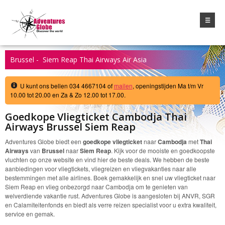
☰
Brussel - Siem Reap Thai Airways Air Asia
U kunt ons bellen 034 4667104 of
mailen
, openingstijden Ma t/m Vr
10.00 tot 20.00 en Za & Zo 12.00 tot 17.00.
Goedkope Vliegticket Cambodja Thai
Airways Brussel Siem Reap
Adventures Globe biedt een
goedkope vliegticket
naar
Cambodja
met
Thai
Airways
van
Brussel
naar
Siem Reap
. Kijk voor de mooiste en goedkoopste
vluchten op onze website en vind hier de beste deals. We hebben de beste
aanbiedingen voor vliegtickets, vliegreizen en vliegvakanties naar alle
bestemmingen met alle airlines. Boek gemakkelijk en snel uw vliegticket naar
Siem Reap en vlieg onbezorgd naar Cambodja om te genieten van
welverdiende vakantie rust. Adventures Globe is aangesloten bij ANVR, SGR
en Calamiteitenfonds en biedt als verre reizen specialist voor u extra kwaliteit,
service en gemak.