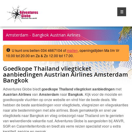
☰
Amsterdam - Bangkok Austrian Airlines
U kunt ons bellen 034 4667104 of
mailen
, openingstijden Ma t/m Vr
10.00 tot 20.00 en Za & Zo 12.00 tot 17.00.
Goedkope Thailand vliegticket
aanbiedingen Austrian Airlines Amsterdam
Bangkok
Adventures Globe biedt
goedkope Thailand vliegticket aanbiedingen
met
Austrian Airlines
van
Amsterdam
naar
Bangkok
. Kijk voor de mooiste en
goedkoopste vluchten op onze website en vind hier de beste deals. We
hebben de beste aanbiedingen voor vliegtickets, vliegreizen en vliegvakanties
naar alle bestemmingen met alle airlines. Boek gemakkelijk en snel uw
vliegtickets naar Bangkok en vlieg onbezorgd naar Thailand om te genieten
van welverdiende vakantie rust. Adventures Globe is aangesloten bij ANVR,
SGR en Calamiteitenfonds en biedt als verre reizen specialist voor u extra
kwaliteit, service en gemak.