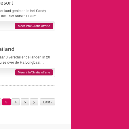
esort
er kunt genieten in het Sandy
clusief ontbijt. U kunt…
Meer info/Gratis offerte
ailand
ar 3 verschillende landen in 20
ruise over de Ha Longbaai…
Meer info/Gratis offerte
3
4
5
>
Last ›