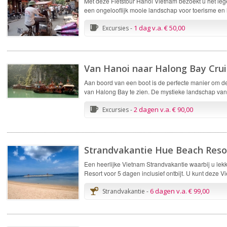
Met deze Fietstour Hanoi Vietnam bezoekt u het leg
een ongelooflijk mooie landschap voor toerisme e
1 dag v.a. € 50,00
Excursies -
Van Hanoi naar Halong Bay Cru
Aan boord van een boot is de perfecte manier om
van Halong Bay te zien. De mystieke landschap v
2 dagen v.a. € 90,00
Excursies -
Strandvakantie Hue Beach Reso
Een heerlijke Vietnam Strandvakantie waarbij u lek
Resort voor 5 dagen inclusief ontbijt. U kunt deze
6 dagen v.a. € 99,00
Strandvakantie -