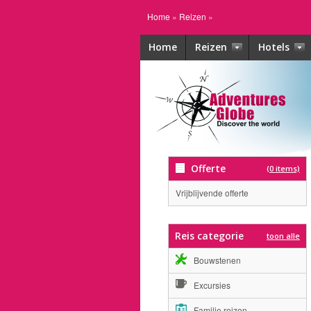
Home
»
Reizen
»
Home
Reizen
Hotels
Offerte
(0 items)
Vrijblijvende offerte
Reis categorie
toon alle
Bouwstenen
Excursies
Familie reizen