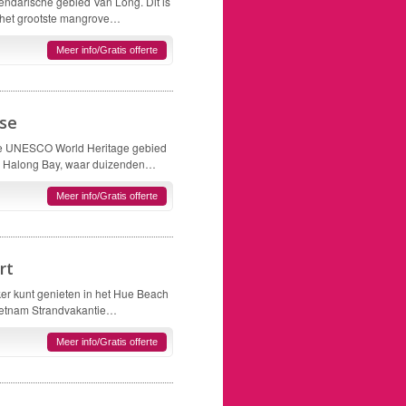
endarische gebied Van Long. Dit is
n het grootste mangrove…
Meer info/Gratis offerte
ise
 de UNESCO World Heritage gebied
an Halong Bay, waar duizenden…
Meer info/Gratis offerte
rt
ker kunt genieten in het Hue Beach
 Vietnam Strandvakantie…
Meer info/Gratis offerte