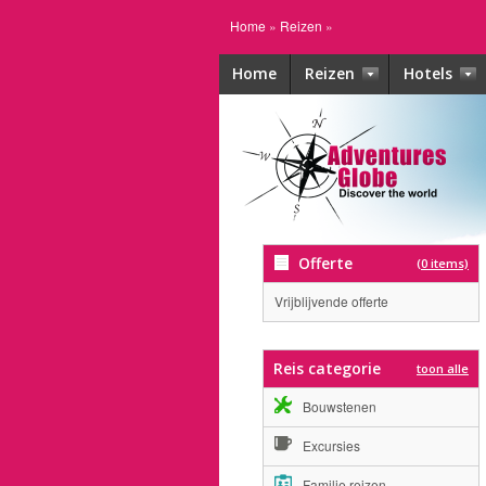
Home
»
Reizen
»
Home
Reizen
Hotels
Offerte
(0 items)
Vrijblijvende offerte
Reis categorie
toon alle
Bouwstenen
Excursies
Familie reizen