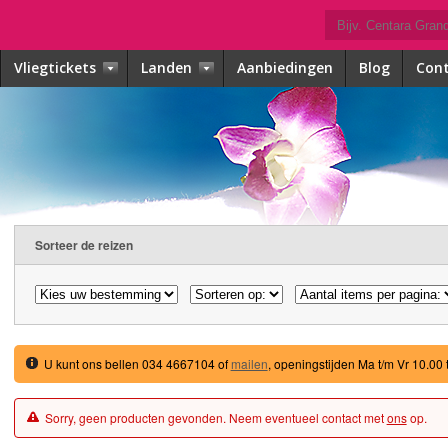
Vliegtickets
Landen
Aanbiedingen
Blog
Con
Sorteer de reizen
U kunt ons bellen 034 4667104 of
mailen
, openingstijden Ma t/m Vr 10.00 
Sorry, geen producten gevonden. Neem eventueel contact met
ons
op.