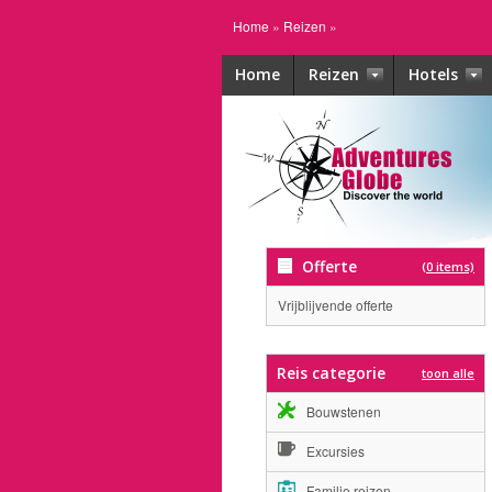
Home
»
Reizen
»
Home
Reizen
Hotels
Offerte
(0 items)
Vrijblijvende offerte
Reis categorie
toon alle
Bouwstenen
Excursies
Familie reizen