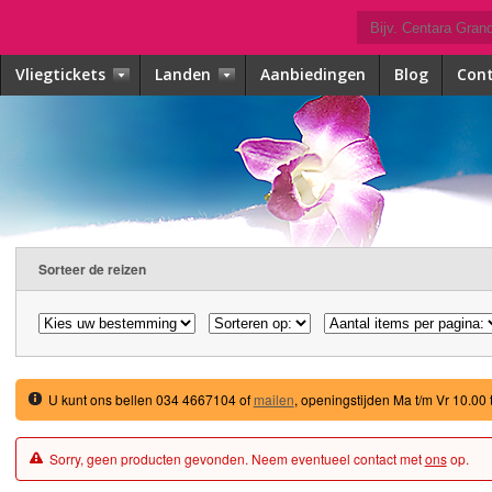
Vliegtickets
Landen
Aanbiedingen
Blog
Con
Sorteer de reizen
U kunt ons bellen 034 4667104 of
mailen
, openingstijden Ma t/m Vr 10.00 
Sorry, geen producten gevonden. Neem eventueel contact met
ons
op.