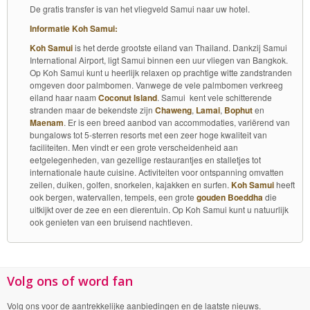
De gratis transfer is van het vliegveld Samui naar uw hotel.
Informatie Koh Samui:
Koh Samui
is het derde grootste eiland van Thailand. Dankzij Samui
International Airport, ligt Samui binnen een uur vliegen van Bangkok.
Op Koh Samui kunt u heerlijk relaxen op prachtige witte zandstranden
omgeven door palmbomen. Vanwege de vele palmbomen verkreeg
eiland haar naam
Coconut Island
. Samui kent vele schitterende
stranden maar de bekendste zijn
Chaweng
,
Lamai
,
Bophut
en
Maenam
. Er is een breed aanbod van accommodaties, variërend van
bungalows tot 5-sterren resorts met een zeer hoge kwaliteit van
faciliteiten. Men vindt er een grote verscheidenheid aan
eetgelegenheden, van gezellige restaurantjes en stalletjes tot
internationale haute cuisine. Activiteiten voor ontspanning omvatten
zeilen, duiken, golfen, snorkelen, kajakken en surfen.
Koh Samui
heeft
ook bergen, watervallen, tempels, een grote
gouden Boeddha
die
uitkijkt over de zee en een dierentuin. Op Koh Samui kunt u natuurlijk
ook genieten van een bruisend nachtleven.
Volg ons of word fan
Volg ons voor de aantrekkelijke aanbiedingen en de laatste nieuws.