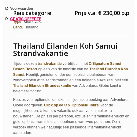
Voorwaarden
Reis categorie
Prijs v.a. € 230,00 p.p.
GRATIS OFFERTE
Type:
Strandvakantie
Land:
Thailand
Thailand Eilanden Koh Samui
Strandvakantie
Tijdens deze
strandvakantie
verblijft u in het
Q Signature Samui
Beach Resort
op een van de mooiste van de
Thailand Eilanden Koh
Samui
. Heerlijk genieten onder een tropische palmboom van
zonovergoten witte zandstranden en een helder blauwe zee. Met een
Thailand Eilanden Strandvakantie
van Adventures Globe komt u
helemaal tot rust.
Keuzes voor optionele tours kunt u tijdens de boeking aan Adventures
Globe doorgeven.
Click op de tab 'Optionele Tours'
voor de
mogelijkheden. U kunt uw vakantie ook aanvullen met extra
bouwstenen. De prijs is per persoon, exclusief internationale vlucht en
geldt op basis van minimale deelname van twee personen. Op u
verzoek kunnen we natuurlijk een passende internationale vlucht
aanbieden.