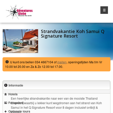
☰
Strandvakantie Koh Samui Q
Signature Resort
U kunt ons bellen 034 4667104 of
mailen
, openingstijden Ma t/m Vr
10.00 tot 20.00 en Za & Zo 12.00 tot 17.00.
Informatie
Hotels
Een heerlijke strandvakantie naar een van de mooiste Thailand
Fotogalerij
Eilanden waarbij u lekker kunt wegdromen aan het strand van Koh
Samui in het Q Signature Resort voor 8 dagen inclusief ontbijt &
Optionele tours
transfer.