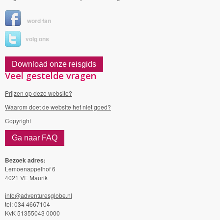
word fan
volg ons
Download onze reisgids
Veel gestelde vragen
Prijzen op deze website?
Waarom doet de website het niet goed?
Copyright
Ga naar FAQ
Bezoek adres:
Lemoenappelhof 6
4021 VE Maurik
info@adventuresglobe.nl
tel: 034 4667104
KvK 51355043 0000