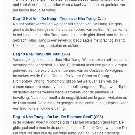
met tientallen kleine stranden waar u kunt zwemmen en genieten van
het mooie turquoise water.
Dag 12 Hoi An – Da Nang – Trein naar Nha Trang (O/-/-)
Na het ontbijt vertrekken we naar het station van Da Nang. De gids
geeft u de treinkaartjes en helpt u aan boord van de trein. Bij aankomst
in het kustplaatsje Nha Trang wordt u door de gids direct naar het hotel
gebracht. Nha Trang is een levendig badplaatsje met prachtig strand.
U kunt hier zonnen, snorkelen en duiken.
Dag 13 Nha Trang City Tour (O/-/-)
Vandaag krijgt u een tour door Nha Trang. We bezoeken het instituut of
oceanografie, opgericht in 1922. Dit instituut heeft een grote bijdragen
geleverd aan de exploitatie en behoud van de Oostzee. Vervolgens
bezoeken we de Stone Church, Po Nagar Cham en Chong
Promontory. Chong Promontory lijkt op het werk van een reis die
samen meerdere massieve rotsen heeft neergelegd. Tegenwoordig is
dit gebied een beroemde bedevaarplaats voor de plaatselijke
bevolking. Na de tour heeft u de mogelijkheid om te gaan winkelen op
de Dam markt. Deze markt is gelegen in het centrum en is typisch voor
een traditionele, lokale ervaring.
Dag 14 Nha Trang – Da Lat “De Bloemen Stad” (O/-/-)
In de ochtend wordt u door de gids naar het busstation gebracht. De
gids gaat met u mee in de pendelbus naar Da Lat. Onderweg naar Da
Lat stad "de stad van de eeuwige lente" geniet u van de prachtige