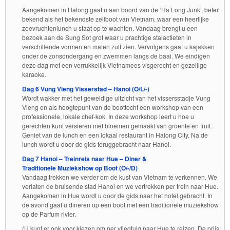
Aangekomen in Halong gaat u aan boord van de ‘Ha Long Junk’, beter
bekend als het bekendste zeilboot van Vietnam, waar een heerlijke
zeevruchtenlunch u staat op te wachten. Vandaag brengt u een
bezoek aan de Sung Sot grot waar u prachtige stalactieten in
verschillende vormen en maten zult zien. Vervolgens gaat u kajakken
onder de zonsondergang en zwemmen langs de baai. We eindigen
deze dag met een verrukkelijk Vietnamees visgerecht en gezellige
karaoke.
Dag 6 Vung Vieng Visserstad – Hanoi (O/L/-)
Wordt wakker met het geweldige uitzicht van het vissersstadje Vung
Vieng en als hoogtepunt van de boottocht een workshop van een
professionele, lokale chef-kok. In deze workshop leert u hoe u
gerechten kunt versieren met bloemen gemaakt van groente en fruit.
Geniet van de lunch en een lokaal restaurant in Halong City. Na de
lunch wordt u door de gids teruggebracht naar Hanoi.
Dag 7 Hanoi – Treinreis naar Hue – Diner &
Traditionele Muziekshow op Boot (O/-/D)
Vandaag trekken we verder om de kust van Vietnam te verkennen. We
verlaten de bruisende stad Hanoi en we vertrekken per trein naar Hue.
Aangekomen in Hue wordt u door de gids naar het hotel gebracht. In
de avond gaat u dineren op een boot met een traditionele muziekshow
op de Parfum rivier.
(U kunt er ook voor kiezen om per vliegtuig naar Hue te reizen. De prijs