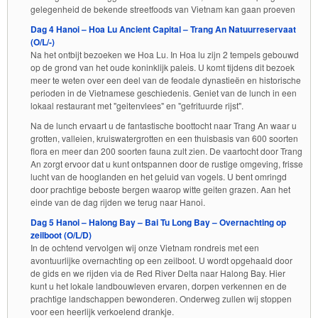
gelegenheid de bekende streetfoods van Vietnam kan gaan proeven
Dag 4 Hanoi – Hoa Lu Ancient Capital – Trang An Natuurreservaat
(O/L/-)
Na het ontbijt bezoeken we Hoa Lu. In Hoa lu zijn 2 tempels gebouwd
op de grond van het oude koninklijk paleis. U komt tijdens dit bezoek
meer te weten over een deel van de feodale dynastieën en historische
perioden in de Vietnamese geschiedenis. Geniet van de lunch in een
lokaal restaurant met "geitenvlees" en "gefrituurde rijst".
Na de lunch ervaart u de fantastische boottocht naar Trang An waar u
grotten, valleien, kruiswatergrotten en een thuisbasis van 600 soorten
flora en meer dan 200 soorten fauna zult zien. De vaartocht door Trang
An zorgt ervoor dat u kunt ontspannen door de rustige omgeving, frisse
lucht van de hooglanden en het geluid van vogels. U bent omringd
door prachtige beboste bergen waarop witte geiten grazen. Aan het
einde van de dag rijden we terug naar Hanoi.
Dag 5 Hanoi – Halong Bay – Bai Tu Long Bay – Overnachting op
zeilboot (O/L/D)
In de ochtend vervolgen wij onze Vietnam rondreis met een
avontuurlijke overnachting op een zeilboot. U wordt opgehaald door
de gids en we rijden via de Red River Delta naar Halong Bay. Hier
kunt u het lokale landbouwleven ervaren, dorpen verkennen en de
prachtige landschappen bewonderen. Onderweg zullen wij stoppen
voor een heerlijk verkoelend drankje.