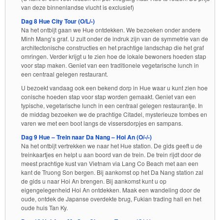
van deze binnenlandse vlucht is exclusief)
Dag 8 Hue City Tour (O/L/-)
Na het ontbijt gaan we Hue ontdekken. We bezoeken onder andere
Minh Mang’s graf. U zult onder de indruk zijn van de symmetrie van de
architectonische constructies en het prachtige landschap die het graf
omringen. Verder krijgt u te zien hoe de lokale bewoners hoeden stap
voor stap maken. Geniet van een traditionele vegetarische lunch in
een centraal gelegen restaurant.
U bezoekt vandaag ook een bekend dorp in Hue waar u kunt zien hoe
conische hoeden stap voor stap worden gemaakt. Geniet van een
typische, vegetarische lunch in een centraal gelegen restaurantje. In
de middag bezoeken we de prachtige Citadel, mysterieuze tombes en
varen we met een boot langs de vissersdorpjes en sampans.
Dag 9 Hue – Trein naar Da Nang – Hoi An (O/-/-)
Na het ontbijt vertrekken we naar het Hue station. De gids geeft u de
treinkaartjes en helpt u aan boord van de trein. De trein rijdt door de
meest prachtige kust van Vietnam via Lang Co Beach met aan een
kant de Truong Son bergen. Bij aankomst op het Da Nang station zal
de gids u naar Hoi An brengen. Bij aankomst kunt u op
eigengelegenheid Hoi An ontdekken. Maak een wandeling door de
oude, ontdek de Japanse overdekte brug, Fukian trading hall en het
oude huis Tan Ky.