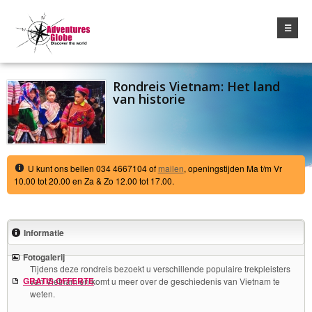
☰
Rondreis Vietnam: Het land
van historie
U kunt ons bellen 034 4667104 of
mailen
, openingstijden Ma t/m Vr
10.00 tot 20.00 en Za & Zo 12.00 tot 17.00.
Informatie
Fotogalerij
Tijdens deze rondreis bezoekt u verschillende populaire trekpleisters
GRATIS OFFERTE
van Vietnam en komt u meer over de geschiedenis van Vietnam te
weten.