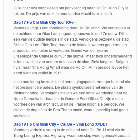
(U kunt er ook voor kiezen om per vliegtuig naar Ho Chi Minh City te
reizen. De prijs van deze binnenlandse vlucht is exclusief)
Dag 17 Ho Chi Minh City Tour (O/-/-)
Vandaag krijgt u een rondleiding door Ho Chi Minh. We vertrekken in
de ochtend naar Giac Lam pagode, gebouwd in de 17e eeuw. Dit is
een van de oudste tempels in de stad. Vervolgens bezoekt u de stad
China Cho Lon (Binh Tav), waar u de lokale inwoners goederen en
producten ziet ruilen of verkopen. Geniet van de rijke en
uiteenlopende Chinese cultuur die subtiel, maar toch onderscheidend
is ten opzichte van andere delen van de stad. Reis langs de Saigon
rivier naar Nha Rong Wharf waar de Ho Chi Minh president voor het
eerst Vietnam verliet in 1911.
In de namiddag bezoekt u het herenigingspaleis, vroeger bekend als
het presidentiële paleis. De plaats symboliseert het einde van de
Vietnamoorlog. Vervolgens maken we een korte wandeling naar de
Notre Dame-kathedraal en de General Post Office. Dit zijn mooie
voorbeelden van architectuur uit de Franse koloniale periode. We
sluiten de dag af op de Ben Thanh markt, waar u gezellig kunt gaan
winkelen.
Dag 18 Ho Chi Minh City – Cai Be – Vinh Long (O/L/D)
Vandaag vertrekt u vroeg in de ochtend naar Cai Be. U reist via de
Trung Luong Express Highway, waar een stop wordt gemaakt zodat u