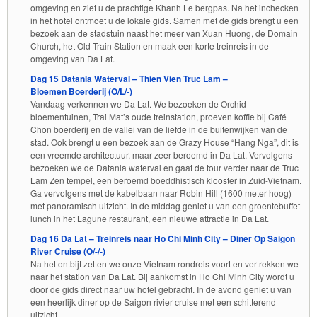
omgeving en ziet u de prachtige Khanh Le bergpas. Na het inchecken
in het hotel ontmoet u de lokale gids. Samen met de gids brengt u een
bezoek aan de stadstuin naast het meer van Xuan Huong, de Domain
Church, het Old Train Station en maak een korte treinreis in de
omgeving van Da Lat.
Dag 15 Datanla Waterval – Thien Vien Truc Lam –
Bloemen Boerderij (O/L/-)
Vandaag verkennen we Da Lat. We bezoeken de Orchid
bloementuinen, Trai Mat’s oude treinstation, proeven koffie bij Café
Chon boerderij en de vallei van de liefde in de buitenwijken van de
stad. Ook brengt u een bezoek aan de Grazy House “Hang Nga”, dit is
een vreemde architectuur, maar zeer beroemd in Da Lat. Vervolgens
bezoeken we de Datanla waterval en gaat de tour verder naar de Truc
Lam Zen tempel, een beroemd boeddhistisch klooster in Zuid-Vietnam.
Ga vervolgens met de kabelbaan naar Robin Hill (1600 meter hoog)
met panoramisch uitzicht. In de middag geniet u van een groentebuffet
lunch in het Lagune restaurant, een nieuwe attractie in Da Lat.
Dag 16 Da Lat – Treinreis naar Ho Chi Minh City – Diner Op Saigon
River Cruise (O/-/-)
Na het ontbijt zetten we onze Vietnam rondreis voort en vertrekken we
naar het station van Da Lat. Bij aankomst in Ho Chi Minh City wordt u
door de gids direct naar uw hotel gebracht. In de avond geniet u van
een heerlijk diner op de Saigon rivier cruise met een schitterend
uitzicht.