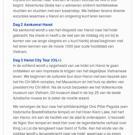
begint. Adventures Globe kan u adviseren omtrent rechtstreekse
vluchten en vluchten met een tussenstop. We hebben tevens diverse
excursies waarmee u Hanoi en omgeving kunt leren kennen.
Dag 2 Aankomst Hanoi
Na aankomst wordt u van het vliegveld van Hanoi naar het hotel
gebracht. Na check-in heeft u de rest van de middag vrij om bij te
komen van uw lange vliegreis en u kunt hierbij alvast beginnen met
het leren kennen van de mooie 1000 jaar oude hoofdstad van
Vietnam.
Dag 3 Hanoi City Tour (O/L/-)
In de ochtend wordt u opgehaald van uw hotel om Hanoi te gaan
ontdekken en een impressie te krijgen van het dagelijkse Vietnamese
leven. We beginnen de culturele tour door Hanoi met een bezoek aan
het Ho Chi Minh complex, het Mausoleum en het huis op stelten van
president Ho Chi Minh. Na de lunch bezoeken we het Volkenkunde
museum van Vietnam. Dit museum staat in de top 25 van de beste
Aziatische musea en is zeker de moeite waard.
We vervolgen de tour naar het schilderachtige One Pillar Pagoda (een
historische Boeddhistische tempel) en het Hoan Kiem Lake, het hart
van Hanoi, om aan de hectiek van de stad te ontsnappen. U bezoekt
de Ngoc Son tempel en leest hier over de legendarische verhaal over
King Le Loi die terugkeert naar Saint of Turtle. Aan het einde van de
middag wordt u teruggebracht naar uw hotel, waarnaar u op eigen