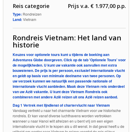
Reis categorie
Prijs v.a. € 1.977,00 p.p.
Type:
Rondreizen
Land:
Vietnam
Rondreis Vietnam: Het land van
historie
Keuzes voor optionele tours kunt u tijdens de boeking aan
Adventures Globe doorgeven. Click op de tab 'Optionele Tours' voor
de mogelijkheden. U kunt uw vakantie ook aanvullen met extra
bouwstenen. De prijs is per persoon, exclusief internationale vlucht
en geldt op basis van minimale deelname van twee personen. Op
uw verzoek kunnen we natuurlijk een passende nationale of
internationale vlucht aanbieden. Maak deze Vietnam reis onderdeel
van uw Azië vakantie. U kunt deze Vietnam Rondreis ook
combineren met andere Azië reizen uit ons Azië reizen aanbod.
​Dag 1 Vertrek met lijndienst of chartervlucht naar Vietnam
Vandaag vertrekt u naar het charmante Vietnam voor uw historische
rondreis. Er kan vanaf diverse luchthavens worden vertrokken
wanneer u naar Hanoi wilt afreizen en u bent vrij om een eigen
internationale vlucht in te kopen als u dit wenst. In dat geval heeft u de
vrijheid om eerder naar Vietnam te reizen voordat de reis of tour