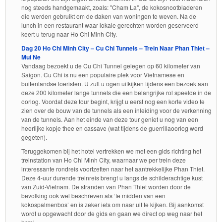
nog steeds handgemaakt, zoals: "Cham La", de kokosnootbladeren
die werden gebruikt om de daken van woningen te weven. Na de
lunch in een restaurant waar lokale gerechten worden geserveerd
keert u terug naar Ho Chi Minh City.
Dag 20 Ho Chi Minh City – Cu Chi Tunnels – Trein Naar Phan Thiet –
Mui Ne
Vandaag bezoekt u de Cu Chi Tunnel gelegen op 60 kilometer van
Saigon. Cu Chi is nu een populaire plek voor Vietnamese en
buitenlandse toeristen. U zult u ogen uitkijken tijdens een bezoek aan
deze 200 kilometer lange tunnels die een belangrijke rol speelde in de
oorlog. Voordat deze tour begint, krijgt u eerst nog een korte video te
zien over de bouw van de tunnels als een inleiding voor de verkenning
van de tunnels. Aan het einde van deze tour geniet u nog van een
heerlijke kopje thee en cassave (wat tijdens de guerrillaoorlog werd
gegeten).
Teruggekomen bij het hotel vertrekken we met een gids richting het
treinstation van Ho Chi Minh City, waarnaar we per trein deze
interessante rondreis voortzetten naar het aantrekkelijke Phan Thiet.
Deze 4-uur durende treinreis brengt u langs de schilderachtige kust
van Zuid-Vietnam. De stranden van Phan Thiet worden door de
bevolking ook wel beschreven als ‘te midden van een
kokospalmenbos’ en is zeker iets om naar uit te kijken. Bij aankomst
wordt u opgewacht door de gids en gaan we direct op weg naar het