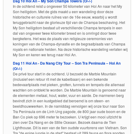
Dag 10 Hoi An – My Son Champa Towers (O/-/-)
In de ochtend reist u ongeveer 50 kilometer van Hoi An naar het My
Son heiligdom. Met de gids maakt u een wandeling door deze
historische en culturele ruïnes van de 16e eeuw, waarbij u wordt
teruggebracht naar de glorieuze tijd van de Champa beschaving. Het
My Son heiligdom bestaat uit verschillende Champa tempels in een
dal van ongeveer twee kilometer breed en is omringd door twee
bergketens. Het was de plaats van religieuze ceremonies van
koningen van de Champa-dynastie en de begraafplaats van Champa
royals en nationale helden. Na deze historische wandeling verlaten wij
My Son en keren we terug naar Hoi An.
Dag 11 Hoi An - Da Nang City Tour – Son Tra Peninsula – Hoi An
(O/-/-)
De privé tour start in de ochtend. U bezoekt de Marble Mountain
(inclusief een retour rit met de kabelbaan) en een bekende
bedevaartplaats met pieken, grotten, tunnels en tempels die allemaal
wachten om ontdekt te worden. De Marble Mountain is genoemd naar
de elementen metaal, hout, water, vuur en aarde. De marmeren berg
bevindt zich in een kustgebied dat beroemd is om steen- en
beeldhouwwerken. In de namiddag vervolgen wij onze tour naar Son
Tra Peninsula om de Linh Ung pagode, de 800 jaar oude boom en de
Ban Co piek op 696 meter te bezoeken. U krijgt een mooi uitzicht te
zien over Da Nang en de Stille Oceaan. Bezoek daarna de Tien
Lighthouse. Dit is een van de tien oudste vuurtorens van Vietnam. Son
Tra "de enige jungle in de stad" bestaat uit 289 fauna en flora soorten