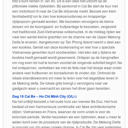
foto’s kunt nemen in Tan An. Dit is een stad met uitzicht op de
pittoreske vlakke rijstvelden. Bij aankomst in Cai Be start de tour met
een motorboot rit naar de Cai Be drijvende markt. Bezoek een klein
familiebedrijf om te zien hoe kokosnootsnoep en knapperige
rijstpopcorn gemaakt worden. We bezoeken vervolgens de kleine
dorpen om de boomgaard- en fruitplantage te bezoeken, vergezeld
met traditionele Zuid-Vietnamese volksmuziek. In de middag rijden we
naar een aantal kleine grachten om de charme van de Upper Mekong
Delta te ervaren. Aangekomen op Tan Phong Island neemt u deel aan
een kookles. Geniet van deze kookervaring en leer hoe u speciale
Vietnamese gerechten kunt voorbereiden. Het eten dat u tijdens de
kookles heeft gemaakt wordt geserveerd. Ontspan op de hangmatten
om nog even tot rust te komen voordat de volgende activiteit begint. Na
het ontspannen, vertrekken we met de fiets naar het dorpje waar onder
andere veel fruitbomen en bonsaituinen te vinden zijn. Ontmoet de
lokale eilandbewoners om meer te leren over het dagelijkse leven in
de Mekong delta. De lokale gids brengt u vervolgens naar uw
gastgezin waar u overnacht en samen het diner gaan bereiden.
Dag 19 Cai Be – Ho Chi Minh City (O/L/-)
Na het ontbijt bezoekt u het oude huis van meneer Ba Duc. Het huis
bestaat uit een harmonieuze combinatie van twee architectonische
stijlen: Vietnamees en Frans, waarvan de vorm uniek is voor de
koloniale periode. Verder bezoeken we een rijstmolen, waar u meer te
weten komt over de procedure van de rijstproductie. De Mekong Delta
is populair om zijn eigen unieke charme. In Cai Be zijn veel materialen