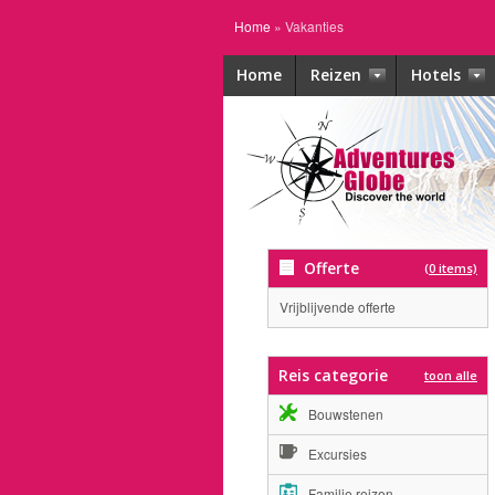
Home
»
Vakanties
Home
Reizen
Hotels
Offerte
(0 items)
Vrijblijvende offerte
Reis categorie
toon alle
Bouwstenen
Excursies
Familie reizen