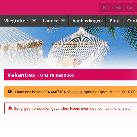
Vliegtickets
Landen
Aanbiedingen
Blog
Con
Vakanties -
Ons reisaanbod
U kunt ons bellen 034 4667104 of
mailen
, openingstijden Ma t/m Vr 10.00 
Sorry, geen producten gevonden. Neem eventueel contact met
ons
op.